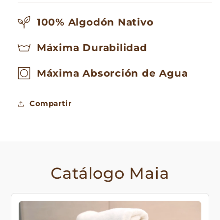
RAW
RAW
COTTON
COTTON
100% Algodón Nativo
Máxima Durabilidad
Máxima Absorción de Agua
Compartir
Catálogo Maia