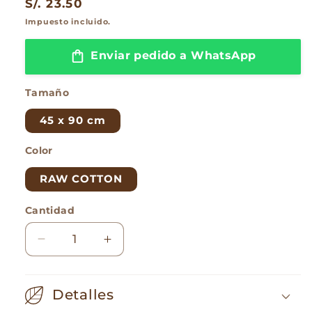
Precio
S/. 23.50
habitual
Impuesto incluido.
Enviar pedido a WhatsApp
Tamaño
45 x 90 cm
Color
RAW COTTON
Cantidad
Reducir
Aumentar
cantidad
cantidad
para
para
HAND
HAND
Detalles
TOWEL
TOWEL